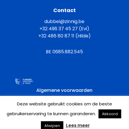
Contact
dubbel@zinnig.be
+32 496 37 45 27 (Evi)
+32 486 80 87 11 (Hilde)
BE 0685.882.545
Algemene voorwaarden
Deze website gebruikt cookies om de beste
Privacy policy
Cookie policy
gebruikerservaring te kunnen garanderen.
Akkoord
Lees meer
Afwijzen