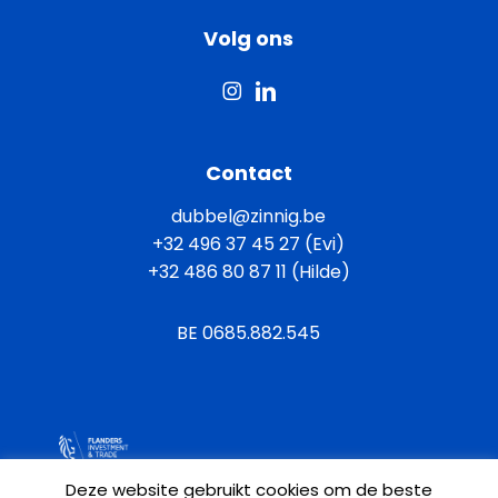
Volg ons
Contact
dubbel@zinnig.be
+32 496 37 45 27 (Evi)
+32 486 80 87 11 (Hilde)
BE 0685.882.545
Algemene voorwaarden
Deze website gebruikt cookies om de beste