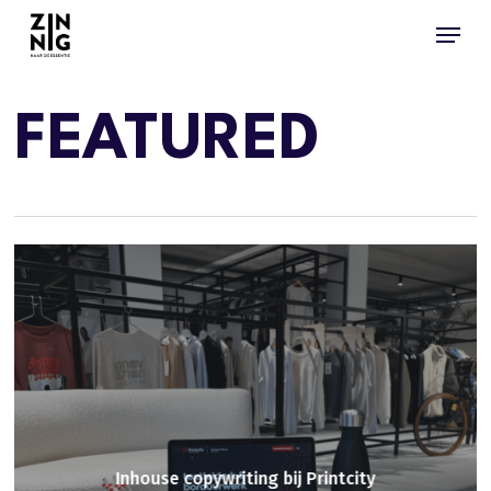
Skip
Men
Menu
to
main
content
FEATURED
Inhouse copywriting bij Printcity